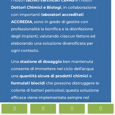
I nostri
tecnici certificati CEPAS
e i nostri
Dottori Chimici e Biologi
, in collaborazione
con importanti
laboratori accreditati
ACCREDIA
, sono in grado di gestire con
professionalità la bonifica e la disinfezione
degli impianti, valutando ciascun fattore ed
elaborando una soluzione diversificata per
ogni contesto.
Una
stazione di dosaggio
ben mantenuta
consente di immettere nel ciclo dell’acqua
una
quantità sicura di prodotti chimici
e
formulati biocidi
che possono distruggere le
colonie di batteri pericolosi; questa soluzione
efficace viene implementata sempre nel
pieno rispetto delle più recenti normative




vigenti e può, se concordato con il